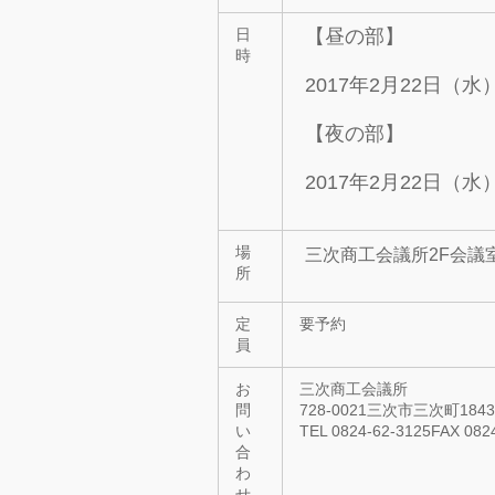
【昼の部】
日
時
2017年2月22日（水） 
【夜の部】
2017年2月22日（水） 
場
三次商工会議所2F会議
所
定
要予約
員
お
三次商工会議所
問
728-0021三次市三次町1843
い
TEL 0824-62-3125FAX 082
合
わ
せ