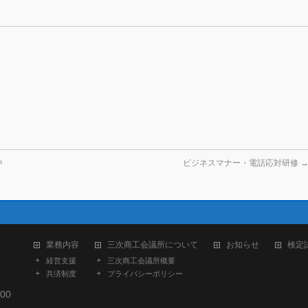
中
ビジネスマナー・電話応対研修
業務内容
三次商工会議所について
お知らせ
検定
経営支援
三次商工会議所概要
共済制度
プライバシーポリシー
200