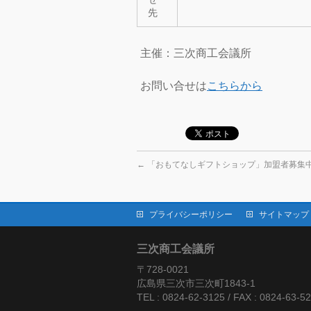
先
主催：三次商工会議所
お問い合せは
こちらから
←
「おもてなしギフトショップ」加盟者募集
プライバシーポリシー
サイトマップ
三次商工会議所
〒728-0021
広島県三次市三次町1843-1
TEL : 0824-62-3125 / FAX : 0824-63-5