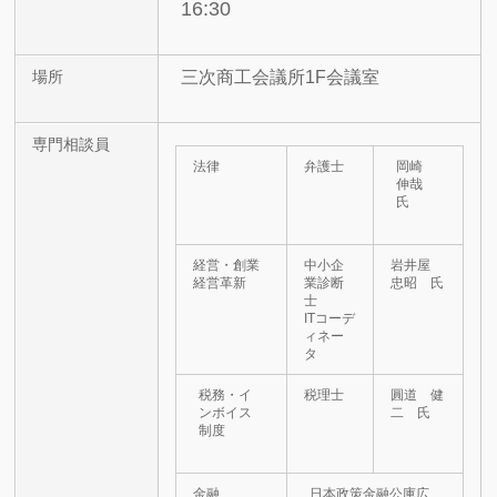
16:30
三次商工会議所1F会議室
場所
専門相談員
法律
弁護士
岡崎
伸哉
氏
経営・創業
中小企
岩井屋
経営革新
業診断
忠昭 氏
士
ITコーデ
ィネー
タ
税務・イ
税理士
圓道 健
ンボイス
二 氏
制度
金融
日本政策金融公庫広