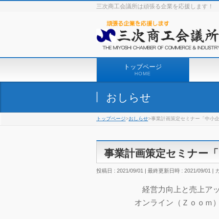
三次商工会議所は頑張る企業を応援します！
トップページ
HOME
おしらせ
トップページ
>
おしらせ
>事業計画策定セミナー「中小
事業計画策定セミナー「
投稿日 : 2021/09/01
最終更新日時 : 2021/09/01
経営力向上と売上ア
オンライン（Ｚｏｏｍ