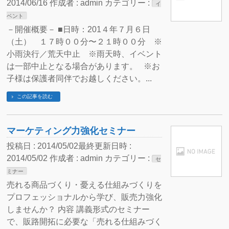
2014/06/16
作成者 :
admin
カテゴリー :
イ
ベント
－開催概要－ ■日時：201４年７月６日
（土） １７時００分〜２１時００分 ※
小雨決行／荒天中止 ※雨天時、イベント
は一部中止となる場合があります。 ※お
子様は保護者同伴でお越しください。...
この記事を読む
マーケティング力強化セミナー
投稿日 : 2014/05/02
最終更新日時 :
2014/05/02
作成者 :
admin
カテゴリー :
セ
ミナー
売れる商品づくり・憂える仕組みづくりを
プロフェッショナルから学び、販売力強化
しませんか？ 内容 講義形式のセミナー
で、販路開拓に必要な「売れる仕組みづく